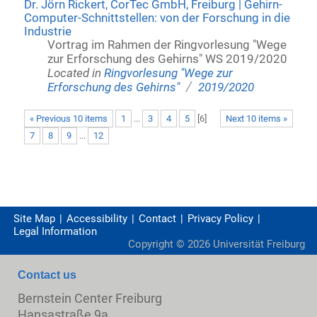
Dr. Jörn Rickert, CorTec GmbH, Freiburg | Gehirn-
Computer-Schnittstellen: von der Forschung in die
Industrie
Vortrag im Rahmen der Ringvorlesung "Wege
zur Erforschung des Gehirns" WS 2019/2020
Located in
Ringvorlesung "Wege zur
/
Erforschung des Gehirns"
2019/2020
« Previous 10 items
1
...
3
4
5
[
6
]
Next 10 items »
7
8
9
...
12
Site Map
Accessibility
Contact
Privacy Policy
Legal Information
Copyright ©
2026
Universität Freiburg
Contact us
Bernstein Center Freiburg
Hansastraße 9a