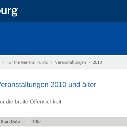
›
›
›
Home
For the General Public
Veranstaltungen
2010
eranstaltungen 2010 und älter
ür die breite Öffentlichkeit
Start Date
Title