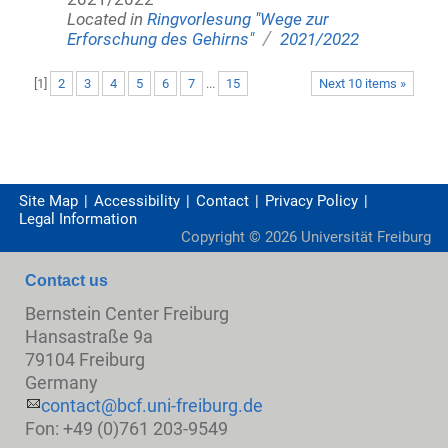
Located in
Ringvorlesung "Wege zur
/
Erforschung des Gehirns"
2021/2022
[
1
]
2
3
4
5
6
7
...
15
Next 10 items »
Site Map
Accessibility
Contact
Privacy Policy
Legal Information
Copyright ©
2026
Universität Freiburg
Contact us
Bernstein Center Freiburg
Hansastraße 9a
79104 Freiburg
Germany
contact@bcf.uni-freiburg.de
Fon: +49 (0)761 203-9549