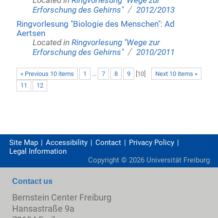
Located in
Ringvorlesung "Wege zur
/
Erforschung des Gehirns"
2012/2013
Ringvorlesung "Biologie des Menschen": Ad
Aertsen
Located in
Ringvorlesung "Wege zur
/
Erforschung des Gehirns"
2010/2011
« Previous 10 items
1
...
7
8
9
[
10
]
Next 10 items »
11
12
Site Map
Accessibility
Contact
Privacy Policy
Legal Information
Copyright ©
2026
Universität Freiburg
Contact us
Bernstein Center Freiburg
Hansastraße 9a