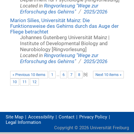
Located in
Ringvorlesung "Wege zur
/
Erforschung des Gehirns"
2025/2026
Marion Silies, Universität Mainz: Die
Funktionsweise des Gehirns durch das Auge der
Fliege betrachtet
Johannes Gutenberg Universität Mainz |
Institute of Developmental Biology and
Neurobiology [Ringvorlesung]
Located in
Ringvorlesung "Wege zur
/
Erforschung des Gehirns"
2025/2026
« Previous 10 items
1
...
6
7
8
[
9
]
Next 10 items »
10
11
12
Site Map
Accessibility
Contact
Privacy Policy
Legal Information
Copyright ©
2026
Universität Freiburg