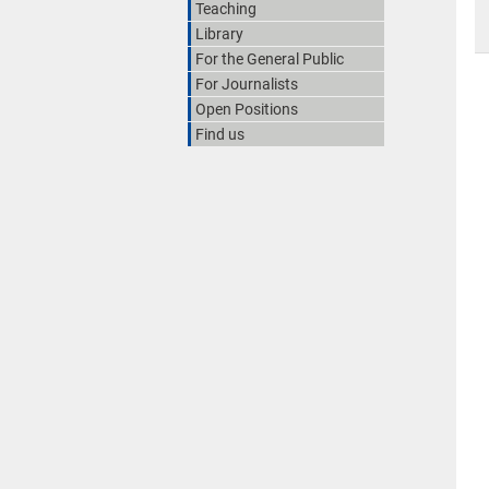
Teaching
Library
For the General Public
For Journalists
Open Positions
Find us