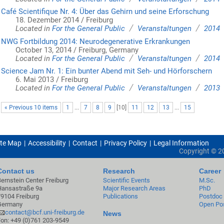
Café Scientifique Nr. 4: Über das Gehirn und seine Erforschung
18. Dezember 2014 / Freiburg
/
/
Located in
For the General Public
Veranstaltungen
2014
NWG Fortbildung 2014: Neurodegenerative Erkrankungen
October 13, 2014 / Freiburg, Germany
/
/
Located in
For the General Public
Veranstaltungen
2014
Science Jam Nr. 1: Ein bunter Abend mit Seh- und Hörforschern
6. Mai 2013 / Freiburg
/
/
Located in
For the General Public
Veranstaltungen
2013
« Previous 10 items
1
...
7
8
9
[
10
]
11
12
13
...
15
ite Map
Accessibility
Contact
Privacy Policy
Legal Information
Copyright ©
2
Contact us
Research
Career
Bernstein Center Freiburg
Scientific Events
M.Sc.
Hansastraße 9a
Major Research Areas
PhD
79104 Freiburg
Publications
Postdoc
Germany
Open Pos
contact@bcf.uni-freiburg.de
News
Fon: +49 (0)761 203-9549