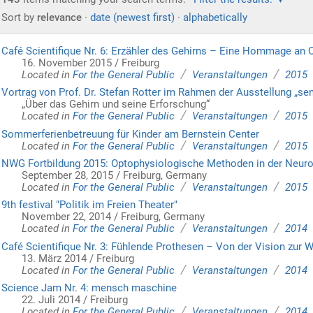
Sort by
relevance
·
date (newest first)
·
alphabetically
Café Scientifique Nr. 6: Erzähler des Gehirns – Eine Hommage an 
16. November 2015 / Freiburg
/
/
Located in
For the General Public
Veranstaltungen
2015
Vortrag von Prof. Dr. Stefan Rotter im Rahmen der Ausstellung „se
„Über das Gehirn und seine Erforschung“
/
/
Located in
For the General Public
Veranstaltungen
2015
Sommerferienbetreuung für Kinder am Bernstein Center
/
/
Located in
For the General Public
Veranstaltungen
2015
NWG Fortbildung 2015: Optophysiologische Methoden in der Neuro
September 28, 2015 / Freiburg, Germany
/
/
Located in
For the General Public
Veranstaltungen
2015
9th festival "Politik im Freien Theater"
November 22, 2014 / Freiburg, Germany
/
/
Located in
For the General Public
Veranstaltungen
2014
Café Scientifique Nr. 3: Fühlende Prothesen – Von der Vision zur W
13. März 2014 / Freiburg
/
/
Located in
For the General Public
Veranstaltungen
2014
Science Jam Nr. 4: mensch maschine
22. Juli 2014 / Freiburg
/
/
Located in
For the General Public
Veranstaltungen
2014