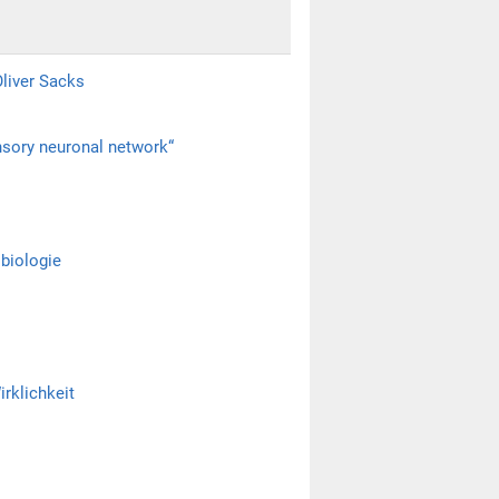
Oliver Sacks
nsory neuronal network“
biologie
irklichkeit