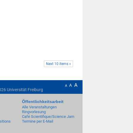
Next 10 items »
A
A
A
026
Universität Freiburg
Öffentlichkeitsarbeit
Alle Veranstaltungen
Ringvorlesung
Café Scientifique/Science Jam
itions
Termine per E-Mail