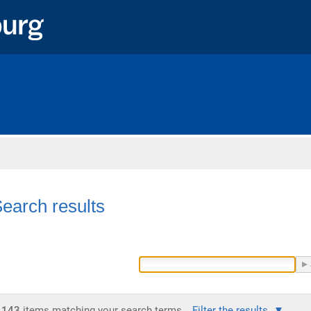
Home
earch results
143
items matching your search terms.
Filter the results.