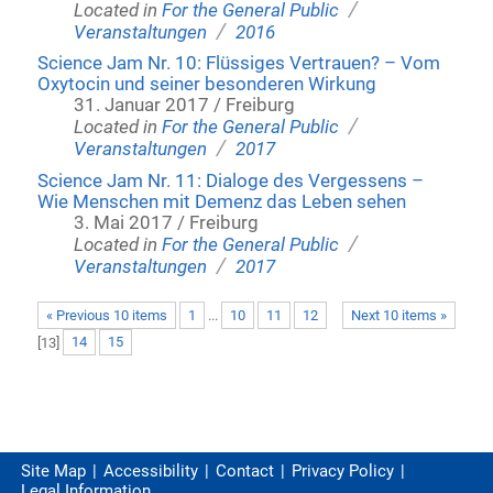
/
Located in
For the General Public
/
Veranstaltungen
2016
Science Jam Nr. 10: Flüssiges Vertrauen? – Vom
Oxytocin und seiner besonderen Wirkung
31. Januar 2017 / Freiburg
/
Located in
For the General Public
/
Veranstaltungen
2017
Science Jam Nr. 11: Dialoge des Vergessens –
Wie Menschen mit Demenz das Leben sehen
3. Mai 2017 / Freiburg
/
Located in
For the General Public
/
Veranstaltungen
2017
« Previous 10 items
1
...
10
11
12
Next 10 items »
[
13
]
14
15
Site Map
Accessibility
Contact
Privacy Policy
Legal Information