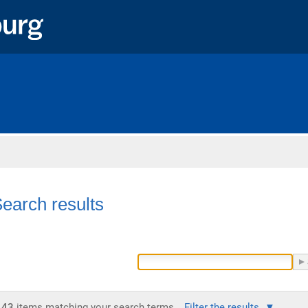
Home
earch results
43
items matching your search terms.
Filter the results.