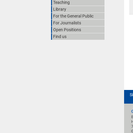
Teaching
Library
For the General Public
For Journalists
Open Positions
Find us
S