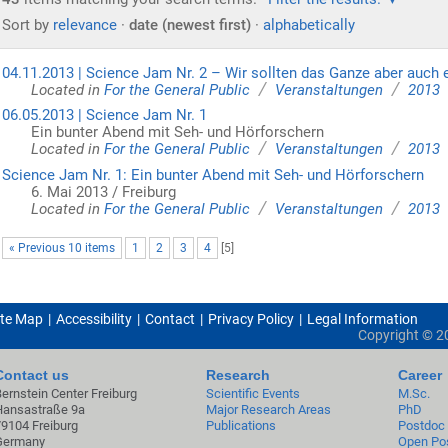
Sort by
relevance
·
date (newest first)
·
alphabetically
04.11.2013 | Science Jam Nr. 2 – Wir sollten das Ganze aber auch 
/
/
Located in
For the General Public
Veranstaltungen
2013
06.05.2013 | Science Jam Nr. 1
Ein bunter Abend mit Seh- und Hörforschern
/
/
Located in
For the General Public
Veranstaltungen
2013
Science Jam Nr. 1: Ein bunter Abend mit Seh- und Hörforschern
6. Mai 2013 / Freiburg
/
/
Located in
For the General Public
Veranstaltungen
2013
« Previous 10 items
1
2
3
4
[
5
]
ite Map
Accessibility
Contact
Privacy Policy
Legal Information
Copyright ©
2
Contact us
Research
Career
Bernstein Center Freiburg
Scientific Events
M.Sc.
Hansastraße 9a
Major Research Areas
PhD
79104 Freiburg
Publications
Postdoc
Germany
Open Pos