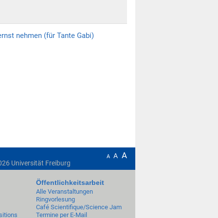
ernst nehmen (für Tante Gabi)
A
A
A
026
Universität Freiburg
Öffentlichkeitsarbeit
Alle Veranstaltungen
Ringvorlesung
Café Scientifique/Science Jam
itions
Termine per E-Mail