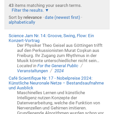
43
items matching your search terms.
Filter the results.
Sort by
relevance
·
date (newest first)
·
alphabetically
Science Jam Nr. 14: Groove, Swing, Flow: Ein
Konzert-Vortrag
Der Physiker Theo Geisel aus Göttingen trifft
auf den Perkussionisten Murat Coşkun aus
Freiburg. Ihr Zugang zum Rhythmus in der
Musik könnte unterschiedlicher nicht sein…
/
Located in
For the General Public
/
Veranstaltungen
2024
Café Scientifique Nr. 17 - Nobelpreise 2024:
Künstliche Neuronale Netze – Bestandsaufnahme
und Ausblick
Maschinelles Lernen und künstliche
Intelligenz nutzen Konzepte der
Datenverarbeitung, welche die Funktion von
Nervenzellen und Gehirnen imitieren.
Grundlegende Algorithmen wurden schon vor